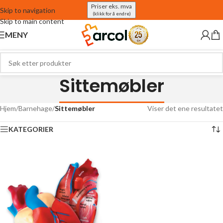
Priser eks. mva
Skip to navigation
(klikk for å endre)
Skip to main content
MENY
Sittemøbler
Hjem
/
Barnehage
/
Sittemøbler
Viser det ene resultatet
KATEGORIER