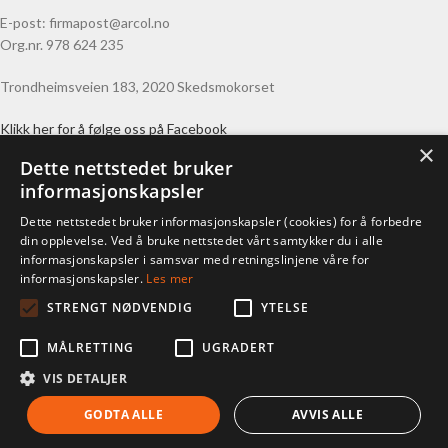
E-post: firmapost@arcol.no
Org.nr. 978 624 235
Trondheimsveien 183, 2020 Skedsmokorset
Klikk her for å følge oss på Facebook
×
Dette nettstedet bruker
ARCOL AS
informasjonskapsler
Vi leverer aktuelle læremidler til norske skoler, barnehager og private
Dette nettstedet bruker informasjonskapsler (cookies) for å forbedre
over hele landet. Vår nettbutikk inneholder lagerførte produkter.
din opplevelse. Ved å bruke nettstedet vårt samtykker du i alle
Savner dere noe ta kontakt, med en produktbase på over 30.000
informasjonskapsler i samsvar med retningslinjene våre for
aktuelle læremidler skaffer vi det meste.
informasjonskapsler.
Les mer
STRENGT NØDVENDIG
YTELSE
Meld deg på nyhetsbrev
MÅLRETTING
UGRADERT
VIS DETALJER
GODTA ALLE
AVVIS ALLE