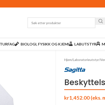
TURFAG
BIOLOGI, FYSIKK OG KJEMI
LABUTSTYR
M
Hjem
/
Laboratorieutstyr
/
Ver
Beskyttel
kr
1,452.00
(eks. 