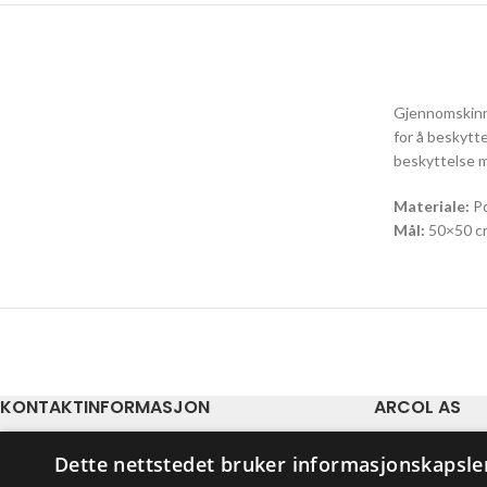
Gjennomskinne
for å beskytt
beskyttelse m
Materiale:
Po
Mål:
50×50 c
KONTAKTINFORMASJON
ARCOL AS
E-post: firmapost@arcol.no
Vi leverer aktuel
Dette nettstedet bruker informasjonskapsle
Org.nr. 978 624 235
barnehager og pr