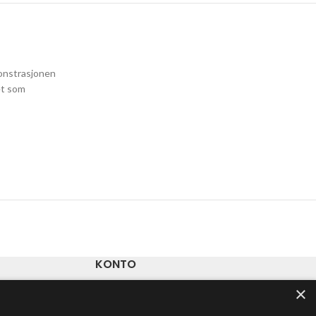
monstrasjonen
et som
KONTO
×
Ordre
Adresser