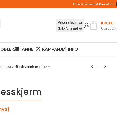
E-post:
firmapost@arcol.no
Priser eks. mva
KR
0.00
0
produkt
(klikk for å endre)
ØBLER
ANNET
KAMPANJE
INFO
neutstyr
/
Beskyttelsesskjerm
sesskjerm
mva)