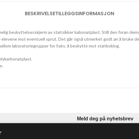
BESKRIVELSE
TILLEGGSINFORMASJON
lig beskyttelsesskjerm av støtsikker kabonatplast. Still den foran de
e elevene mot eventuell sprut. Det går også utmerket godt an å bruke d
ellom laboratoriegrupper for f.eks. å beskytte mot støtkoking.
lykarbonatplast.
m.
Meld deg på nyhetsbrev
le læremidler til norske skoler,
r
ivate over hele landet. Vår