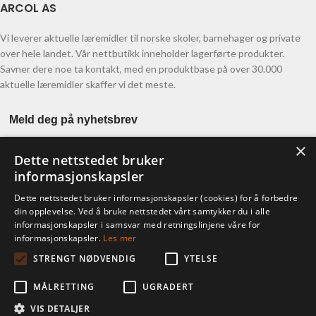
ARCOL AS
Vi leverer aktuelle læremidler til norske skoler, barnehager og private
over hele landet. Vår nettbutikk inneholder lagerførte produkter.
Savner dere noe ta kontakt, med en produktbase på over 30.000
aktuelle læremidler skaffer vi det meste.
Meld deg på nyhetsbrev
×
Dette nettstedet bruker
informasjonskapsler
Dette nettstedet bruker informasjonskapsler (cookies) for å forbedre
din opplevelse. Ved å bruke nettstedet vårt samtykker du i alle
informasjonskapsler i samsvar med retningslinjene våre for
KONTO
informasjonskapsler.
Les mer
STRENGT NØDVENDIG
YTELSE
Ordre
Adresser
MÅLRETTING
UGRADERT
Kontodetaljer
Glemt passord
VIS DETALJER