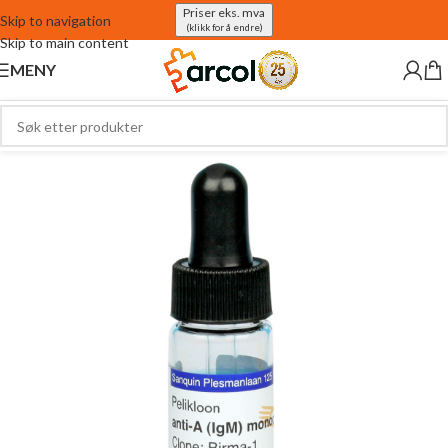
Priser eks. mva
Skip to navigation
(klikk for å endre)
Skip to main content
MENY