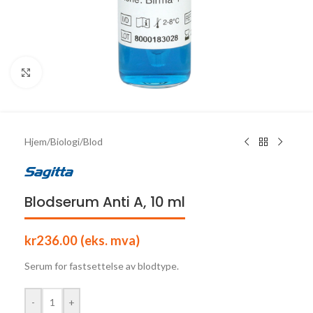
Click to enlarge
Hjem
/
Biologi
/
Blod
Blodserum Anti A, 10 ml
kr
236.00
(eks. mva)
Serum for fastsettelse av blodtype.
-
+