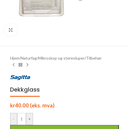
Click to enlarge
Hjem
/
Naturfag
/
Mikroskop og stereoluper
/
Tilbehør
Dekkglass
kr
40.00
(eks. mva)
-
+