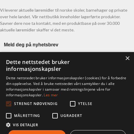
Vi leverer aktuelle læremidler til norske skoler, barnehager og private
over hele landet. Vår nettbutikk inneholder lagerførte produkter.
Savner dere noe ta kontakt, med en produktbase på over 30.000
aktuelle læremidler skaffer vi det meste.
Meld deg på nyhetsbrev
×
Dette nettstedet bruker
informasjonskapsler
Dette nettstedet bruker informasjonskapsler (cookies) for å forbedre
din opplevelse. Ved å bruke nettstedet vårt samtykker du i alle
informasjonskapsler i samsvar med retningslinjene våre for
KONTO
informasjonskapsler.
Les mer
STRENGT NØDVENDIG
YTELSE
Ordre
Adresser
MÅLRETTING
UGRADERT
Kontodetaljer
Glemt passord
VIS DETALJER
WebCraft AS
ARCOL AS
2019 UTVIKLET AV
.