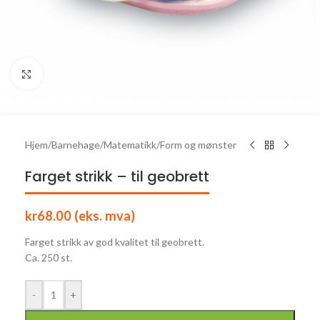
Click to enlarge
Hjem
/
Barnehage
/
Matematikk
/
Form og mønster
Farget strikk – til geobrett
kr
68.00
(eks. mva)
Farget strikk av god kvalitet til geobrett.
Ca. 250 st.
-
+