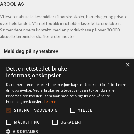
ARCOL AS
Vi leverer aktuelle læremidler til norske skoler, barnehager og private
over hele landet. Vår nettbutikk inneholder lagerførte produkter.
Savner dere noe ta kontakt, med en produktbase på over 30.000
aktuelle læremidler skaffer vi det meste.
Meld deg på nyhetsbrev
×
Dette nettstedet bruker
informasjonskapsler
Dette nettstedet bruker informasjonskapsler (cookies) for å forbedre
din opplevelse. Ved å bruke nettstedet vårt samtykker du i alle
informasjonskapsler i samsvar med retningslinjene våre for
KONTO
informasjonskapsler.
Les mer
STRENGT NØDVENDIG
YTELSE
Ordre
Adresser
MÅLRETTING
UGRADERT
Kontodetaljer
Glemt passord
VIS DETALJER