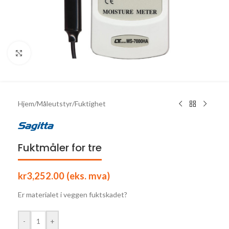
Click to enlarge
Hjem
/
Måleutstyr
/
Fuktighet
Fuktmåler for tre
kr
3,252.00
(eks. mva)
Er materialet i veggen fuktskadet?
-
+