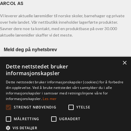
ARCOL AS
Vi leverer aktuelle læremidler til norske skoler, barnehager og private
over hele landet. Vår nettbutikk inneholder lagerførte produkter.
Savner dere noe ta kontakt, med en produktbase på over 30.000
aktuelle læremidler skaffer vi det meste.
Meld deg på nyhetsbrev
×
Dette nettstedet bruker
informasjonskapsler
Dette nettstedet bruker informasjonskapsler (cookies) for å forbedre
din opplevelse. Ved å bruke nettstedet vårt samtykker du i alle
informasjonskapsler i samsvar med retningslinjene våre for
KONTO
informasjonskapsler.
Les mer
STRENGT NØDVENDIG
YTELSE
Ordre
Adresser
MÅLRETTING
UGRADERT
Kontodetaljer
Glemt passord
VIS DETALJER