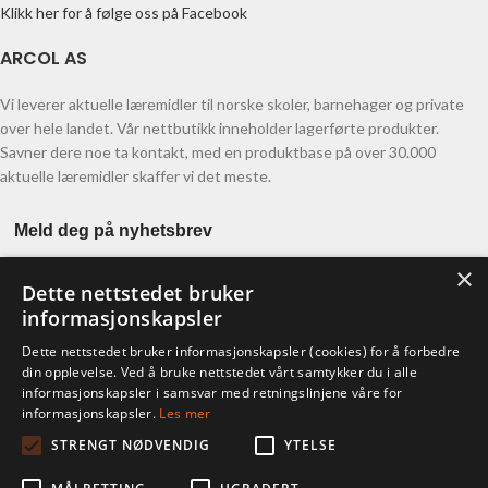
Klikk her for å følge oss på Facebook
ARCOL AS
Vi leverer aktuelle læremidler til norske skoler, barnehager og private
over hele landet. Vår nettbutikk inneholder lagerførte produkter.
Savner dere noe ta kontakt, med en produktbase på over 30.000
aktuelle læremidler skaffer vi det meste.
Meld deg på nyhetsbrev
×
Dette nettstedet bruker
informasjonskapsler
Dette nettstedet bruker informasjonskapsler (cookies) for å forbedre
din opplevelse. Ved å bruke nettstedet vårt samtykker du i alle
informasjonskapsler i samsvar med retningslinjene våre for
KONTO
informasjonskapsler.
Les mer
STRENGT NØDVENDIG
YTELSE
Ordre
Adresser