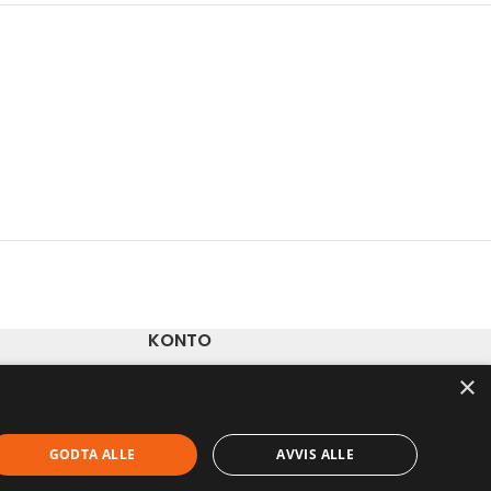
KONTO
×
Ordre
Adresser
Kontodetaljer
GODTA ALLE
AVVIS ALLE
Glemt passord