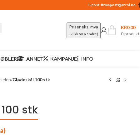
E-post:
firmapost@arcol.no
Priser eks. mva
KR
0.00
0
produkt
(klikk for å endre)
ØBLER
ANNET
KAMPANJE
INFO
selen
/
Glødeskål 100 stk
100 stk
a)