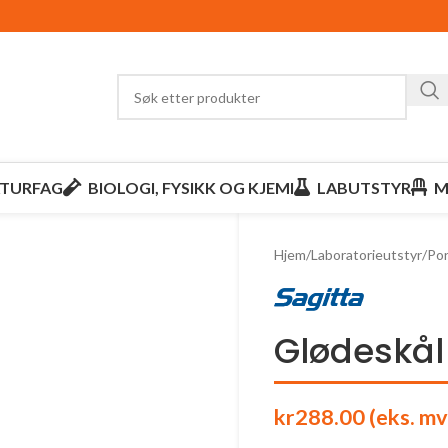
TURFAG
BIOLOGI, FYSIKK OG KJEMI
LABUTSTYR
M
Hjem
/
Laboratorieutstyr
/
Por
Glødeskål 
kr
288.00
(eks. mv