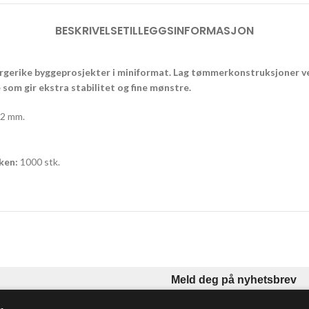
BESKRIVELSE
TILLEGGSINFORMASJON
fargerike byggeprosjekter i miniformat. Lag tømmerkonstruksjoner ve
som gir ekstra stabilitet og fine mønstre.
2 mm.
kken:
1000 stk.
Meld deg på nyhetsbrev
le læremidler til norske skoler,