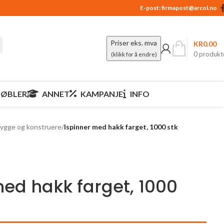
E-post:
firmapost@arcol.no
Priser eks. mva
KR
0.00
0
produkt
(klikk for å endre)
ØBLER
ANNET
KAMPANJE
INFO
ygge og konstruere
/
Ispinner med hakk farget, 1000 stk
med hakk farget, 1000