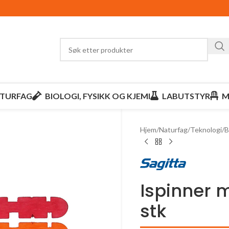
TURFAG
BIOLOGI, FYSIKK OG KJEMI
LABUTSTYR
M
Hjem
/
Naturfag
/
Teknologi
/
B
Ispinner 
stk