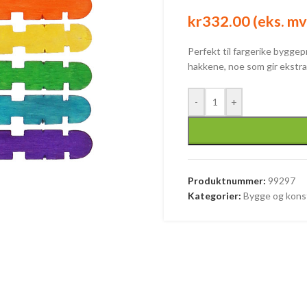
kr
332.00
(eks. mv
Perfekt til fargerike bygge
hakkene, noe som gir ekstra 
-
+
Produktnummer:
99297
Kategorier:
Bygge og kons