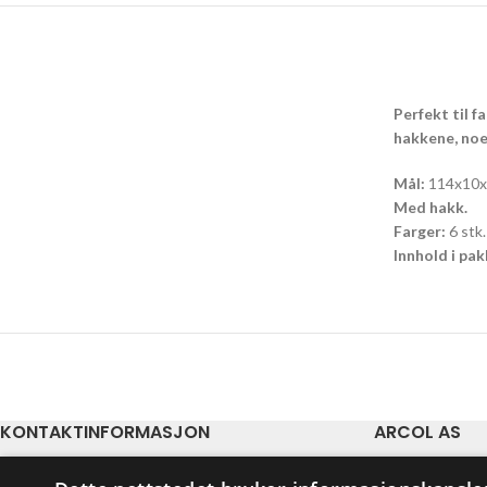
Perfekt til 
hakkene, noe 
Mål:
114x10x
Med hakk.
Farger:
6 stk.
Innhold i pa
KONTAKTINFORMASJON
ARCOL AS
E-post: firmapost@arcol.no
Vi leverer aktuel