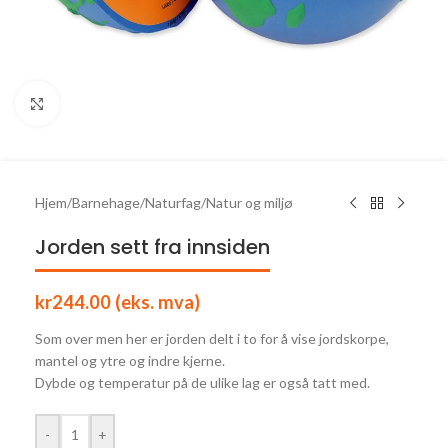
Click to enlarge
Hjem
/
Barnehage
/
Naturfag
/
Natur og miljø
Jorden sett fra innsiden
kr
244.00
(eks. mva)
Som over men her er jorden delt i to for å vise jordskorpe,
mantel og ytre og indre kjerne.
Dybde og temperatur på de ulike lag er også tatt med.
-
+