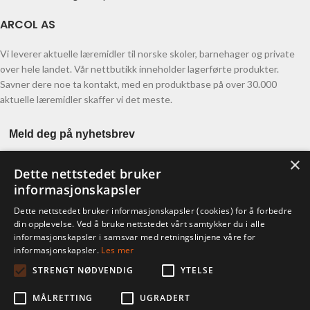
ARCOL AS
Vi leverer aktuelle læremidler til norske skoler, barnehager og private
over hele landet. Vår nettbutikk inneholder lagerførte produkter.
Savner dere noe ta kontakt, med en produktbase på over 30.000
aktuelle læremidler skaffer vi det meste.
Meld deg på nyhetsbrev
×
Dette nettstedet bruker
informasjonskapsler
Dette nettstedet bruker informasjonskapsler (cookies) for å forbedre
din opplevelse. Ved å bruke nettstedet vårt samtykker du i alle
informasjonskapsler i samsvar med retningslinjene våre for
KONTO
informasjonskapsler.
Les mer
STRENGT NØDVENDIG
YTELSE
Ordre
Adresser
MÅLRETTING
UGRADERT
Kontodetaljer