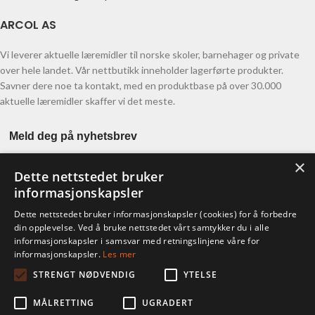
ARCOL AS
Vi leverer aktuelle læremidler til norske skoler, barnehager og private
over hele landet. Vår nettbutikk inneholder lagerførte produkter.
Savner dere noe ta kontakt, med en produktbase på over 30.000
aktuelle læremidler skaffer vi det meste.
Meld deg på nyhetsbrev
×
Dette nettstedet bruker
informasjonskapsler
Dette nettstedet bruker informasjonskapsler (cookies) for å forbedre
din opplevelse. Ved å bruke nettstedet vårt samtykker du i alle
informasjonskapsler i samsvar med retningslinjene våre for
KONTO
informasjonskapsler.
Les mer
STRENGT NØDVENDIG
YTELSE
Ordre
Adresser
MÅLRETTING
UGRADERT
Kontodetaljer