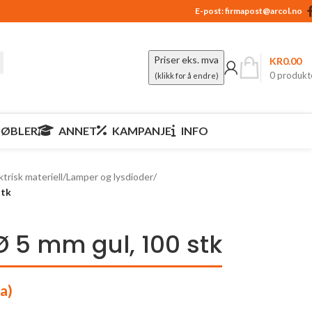
E-post:
firmapost@arcol.no
Priser eks. mva
KR
0.00
0
produkt
(klikk for å endre)
ØBLER
ANNET
KAMPANJE
INFO
ktrisk materiell
/
Lamper og lysdioder
/
stk
Ø 5 mm gul, 100 stk
a)