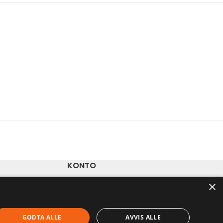
KONTO
×
Ordre
Adresser
Kontodetaljer
GODTA ALLE
AVVIS ALLE
Glemt passord