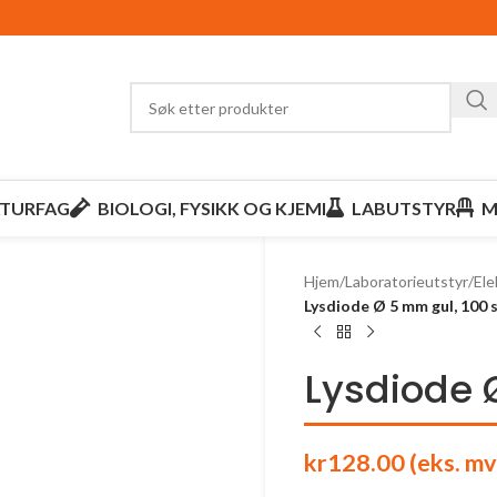
TURFAG
BIOLOGI, FYSIKK OG KJEMI
LABUTSTYR
M
Hjem
/
Laboratorieutstyr
/
Ele
Lysdiode Ø 5 mm gul, 100 
Lysdiode 
kr
128.00
(eks. mv