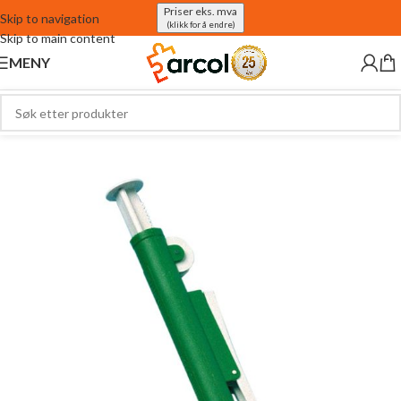
Priser eks. mva
Skip to navigation
(klikk for å endre)
Skip to main content
MENY