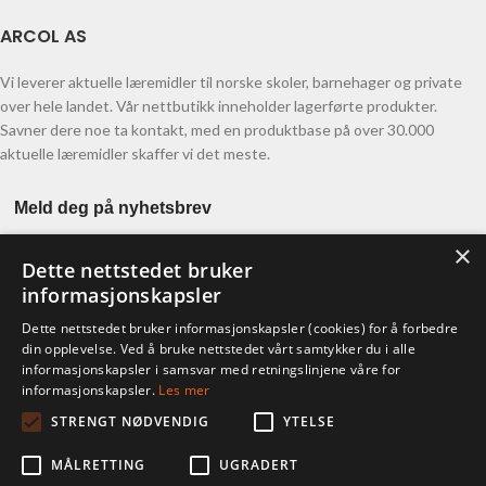
ARCOL AS
Vi leverer aktuelle læremidler til norske skoler, barnehager og private
over hele landet. Vår nettbutikk inneholder lagerførte produkter.
Savner dere noe ta kontakt, med en produktbase på over 30.000
aktuelle læremidler skaffer vi det meste.
Meld deg på nyhetsbrev
×
Dette nettstedet bruker
informasjonskapsler
Dette nettstedet bruker informasjonskapsler (cookies) for å forbedre
din opplevelse. Ved å bruke nettstedet vårt samtykker du i alle
informasjonskapsler i samsvar med retningslinjene våre for
KONTO
informasjonskapsler.
Les mer
STRENGT NØDVENDIG
YTELSE
Ordre
Adresser
MÅLRETTING
UGRADERT
Kontodetaljer