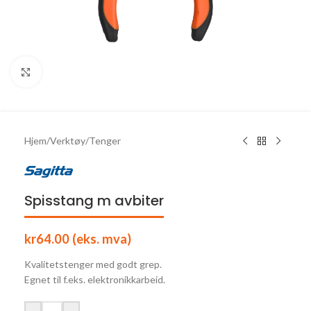
Click to enlarge
Hjem
/
Verktøy
/
Tenger
Spisstang m avbiter
kr
64.00
(eks. mva)
Kvalitetstenger med godt grep.
Egnet til f.eks. elektronikkarbeid.