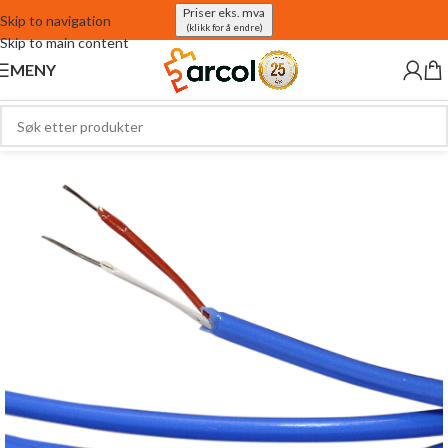
Priser eks. mva
Skip to navigation
(klikk for å endre)
Skip to main content
MENY