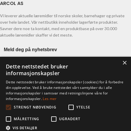
ARCOL AS
Vi leverer aktuelle læremidler til norske skoler, barnehager og private
over hele landet. Vår nettbutikk inneholder lagerførte produkter.
Savner dere noe ta kontakt, med en produktbase på over 30.000
aktuelle læremidler skaffer vi det meste.
Meld deg på nyhetsbrev
×
Dette nettstedet bruker
informasjonskapsler
Dette nettstedet bruker informasjonskapsler (cookies) for å forbedre
din opplevelse. Ved å bruke nettstedet vårt samtykker du i alle
informasjonskapsler i samsvar med retningslinjene våre for
KONTO
informasjonskapsler.
Les mer
STRENGT NØDVENDIG
YTELSE
Ordre
Adresser
MÅLRETTING
UGRADERT
Kontodetaljer
Glemt passord
VIS DETALJER