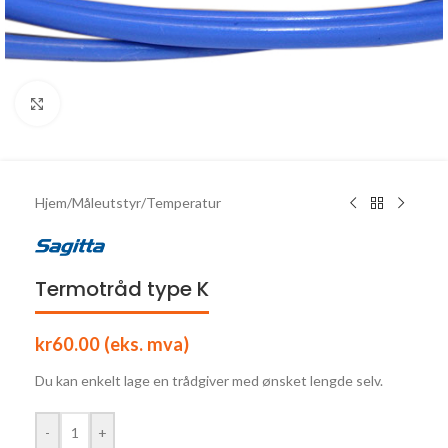
Click to enlarge
Hjem
/
Måleutstyr
/
Temperatur
Termotråd type K
kr
60.00
(eks. mva)
Du kan enkelt lage en trådgiver med ønsket lengde selv.
-
+